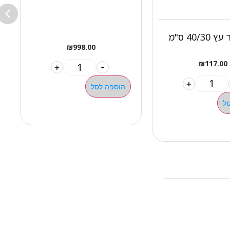
8
לוח סקוטר עץ 40/30 ס"מ
ה
₪
998.00
₪
117.00
+
-
+
הוספה לסל
ל
ילגיות טבעות