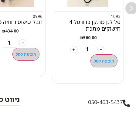
0996
1093
סל לגן מתקן כדורסל 4
חבל טיפוס וחוויה 3.5 מטר
חישוקים מתכת
₪
434.00
₪
560.00
-
+
-
הוספה לסל
הוספה לסל
ניווט 
050-463-5437
אודות 
haatlet@yahoo.com
כל המו
שעות פתיחה של המחסן: