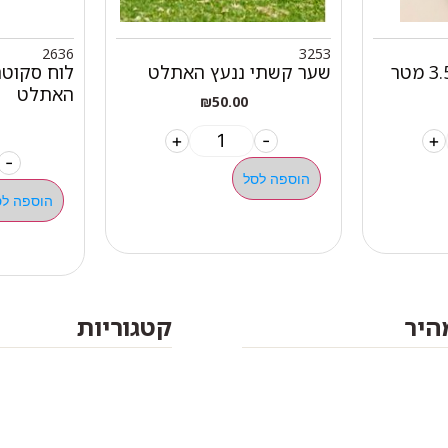
2636
3253
שער קשתי ננעץ האתלט
האתלט
₪
50.00
+
-
+
-
הוספה לסל
הוספה לס
מהיר
קטגוריות
אתלט
מים שחיה שעשוע
צרים
מכשירי כושר קפיצים ד