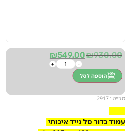
₪
549.00
₪
930.00
+
-
הוספה לסל
מק״ט : 2917
2917
עמוד כדור סל נייד איכותי