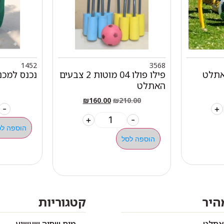
1452
3568
אתלט
פילו פולו 04 מוטות 2 צבעים
נכנס למכ
האתלט
₪
160.00
₪
210.00
-
+
+
-
הוספה לס
הוספה לסל
מהיר
קטגוריות
אתלט
מים שחיה שעשוע