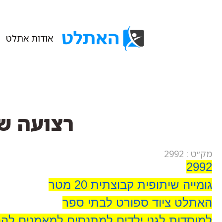
אודות אתלט
רצועה שיתופ
מק״ט : 2992
2992
גומייה שיתופית קבוצתית 20 מטר
האתלט ציוד ספורט לבתי ספר
למוסדות לגני ילדים למתנסים למאמנים לה