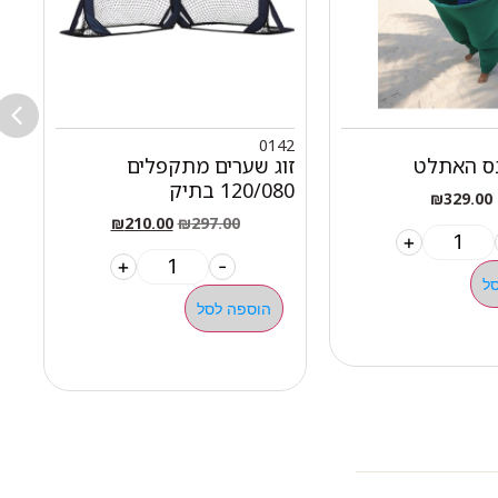
9
0142
נס האתלט
זוג שערים מתקפלים
מ
120/080 בתיק
א
₪
329.00
₪
210.00
₪
297.00
+
+
-
ל
הוספה לסל