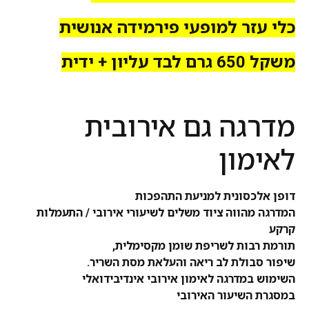
כלי עזר למופעי פירמידה אנושית
משקל 650 גרם לבד עליון + ידית
מדרגה גם אירובית
לאימון
דופן אלכסונית למניעת התהפכות
המדרגה מהווה ציוד משלים לשיעורי אירובי / התעמלות
קרקע
תורמת רבות לשריפת שומן מקסימלית,
שיפור סבולת לב ריאה והעלאת מסת השריר.
השימוש במדרגה לאימון אירובי אינדיבידואלי
במסגרת השיעור האירובי