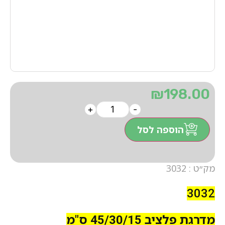
₪
198.00
+
-
הוספה לסל
מק״ט : 3032
3032
מדרגת פלציב 45/30/15 ס"מ