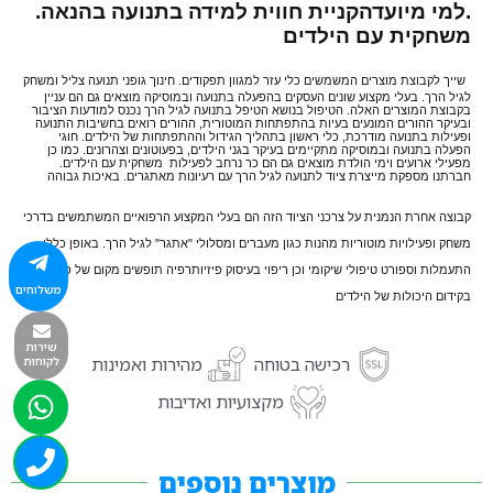
.למי מיועדהקניית חווית למידה בתנועה בהנאה.
משחקית עם הילדים
שייך לקבוצת מוצרים המשמשים כלי עזר למגוון תפקודים. חינוך גופני תנועה צליל ומשחק
לגיל הרך. בעלי מקצוע שונים העסקים בהפעלה בתנועה ובמוסיקה מוצאים גם הם עניין
בקבוצת המוצרים האלה. הטיפול בנושא הטיפל בתנועה לגיל הרך נכנס למודעות הציבור
ובעיקר ההורים המונעים בעיות בהתפתחות המוטורית, ההורים רואים בחשיבות התנועה
ופעילות בתנועה מודרכת, כלי ראשון בתהליך הגידול וההתפתחות של הילדים. חוגי
הפעלה בתנועה ובמוסיקה מתקיימים בעיקר בגני הילדים, בפעוטונים וצהרונים. כמו כן
מפעילי ארועים וימי הולדת מוצאים גם הם כר נרחב לפעילות משחקית עם הילדים.
חברתנו מספקת מייצרת ציוד לתנועה לגיל הרך עם רעיונות מאתגרים. באיכות גבוהה
קבוצה אחרת הנמנית על צרכני הציוד הזה הם בעלי המקצוע הרפואיים המשתמשים בדרכי
משחק ופעילויות מוטוריות מהנות כגון מעברים ומסלולי "אתגר" לגיל הרך. באופן כללי
התעמלות וספורט טיפולי שיקומי וכן ריפוי בעיסוק פיזיותרפיה תופשים מקום של כבוד
משלוחים
בקידום היכולות של הילדים
שירות
רכישה בטוחה
מהירות ואמינות
לקוחות
מקצועיות ואדיבות
מוצרים נוספים