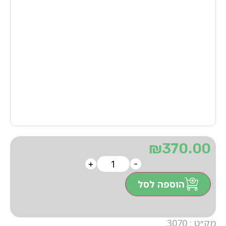
₪
370.00
+
-
הוספה לסל
מק״ט : 3070