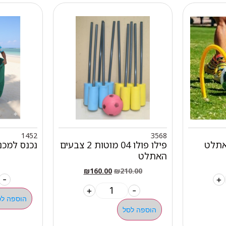
1452
3568
אתלט
פילו פולו 04 מוטות 2 צבעים
נכנס למכ
האתלט
₪
160.00
₪
210.00
-
+
+
-
הוספה לס
הוספה לסל