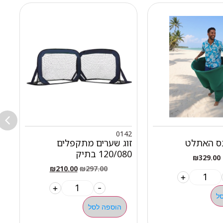
8
0142
נס האתלט
זוג שערים מתקפלים
ד
120/080 בתיק
0300
₪
329.00
₪
210.00
₪
297.00
+
+
-
ל
הוספה לסל