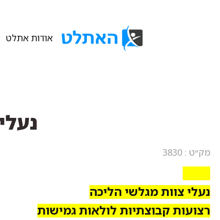
אודות אתלט
נעלי צוו
מק״ט : 3830
3830
נעלי צוות מגלשי הליכה
רצועות קבוצתיות לולאות גמישות