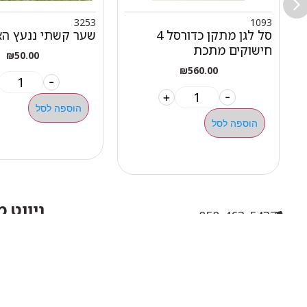
3253
1093
סל לגן מתקן כדורסל 4
שער קשתי ננעץ ה
חישוקים מתכת
₪
50.00
₪
560.00
-
+
-
הוספה לסל
הוספה לסל
ניווט 
050-463-5437
אודות 
haatlet@yahoo.com
כל המו
שעות פתיחה של המחסן:
מבצעי
א'-ה' 07:00-16:00