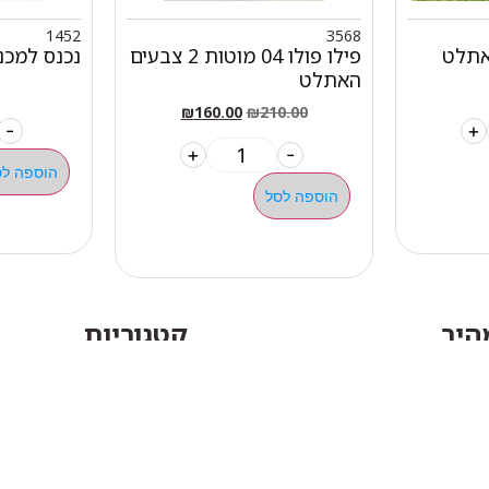
1452
3568
אתלט
פילו פולו 04 מוטות 2 צבעים
נכנס למכ
האתלט
₪
160.00
₪
210.00
-
+
+
-
הוספה לס
הוספה לסל
מהיר
קטגוריות
אתלט
מים שחיה שעשוע
צרים
מכשירי כושר קפיצים ד
ם
חדר כושר קרוספיט אימו