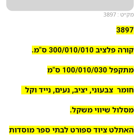
מק״ט : 3897
3897
קורה פלציב
300/010/010 ס"מ.
מתקפל 100/010/030 ס"מ
חומר
צבעוני,
יציב, נעים,
נייד וקל
מסלול שיווי משקל.
האתלט ציוד ספורט לבתי ספר מוסדות