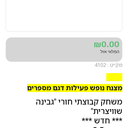
₪
0.00
המלאי אזל
מק״ט : 4102
4102
מצנח נופש פעילות דגם מספרים
משחק קבוצתי חורי "גבינה
שוויצרית"
*** חדש ***