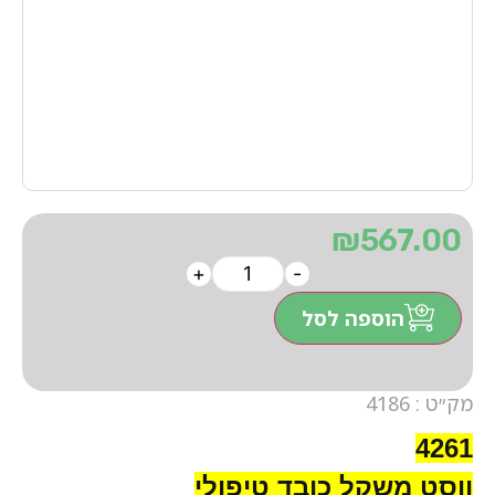
₪
567.00
+
-
הוספה לסל
מק״ט : 4186
4261
ווסט משקל כובד טיפולי