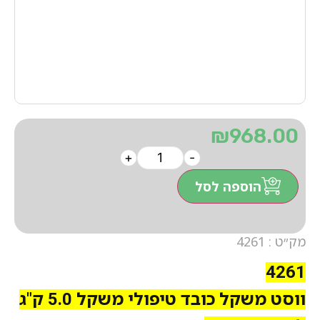
₪
968.00
+
-
הוספה לסל
מק״ט : 4261
4261
ווסט משקל כובד טיפולי משקל 5.0 ק"ג