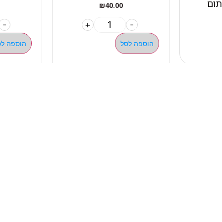
₪
40.00
-
+
-
הוספה לסל
הוספה לס
מהיר
קטגוריות
אתלט
מים שחיה שעשוע
צרים
מכשירי כושר קפיצים ד
ם
חדר כושר קרוספיט אימו
ם ומאמנים