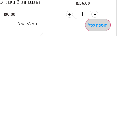
התנגדות 3 בינוני כתום
₪
56.00
+
-
₪
0.00
המלאי אזל
הוספה לסל
ניווט 
050-463-5437
אודות 
haatlet@yahoo.com
כל המו
שעות פתיחה של המחסן:
מבצעי
א'-ה' 07:00-16:00
מדריכי
ניווט בוויז
ניווט בגוגל