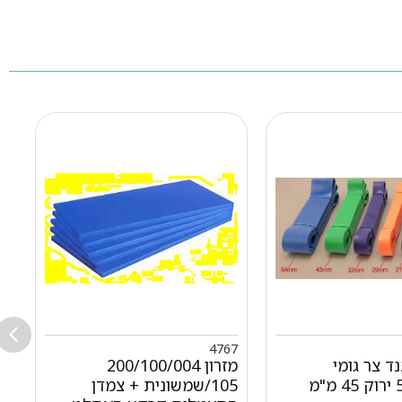
6
4767
נד צר גומי
מזרון 200/100/004
105/שמשונית + צמדן