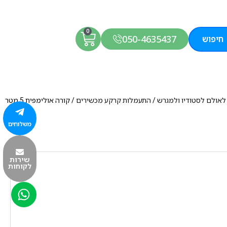
0
050-4635437
חיפוש
 לאולם לסטודיו ולמגרש
/
התעמלות קרקע מכשירים
/ קורה אולימפית 5 מטר
משלוחים
שירות
לקוחות