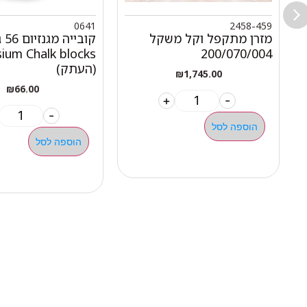
0641
2458-459
מזרן מתקפל וקל משקל
קוביי
ium Chalk blocks
200/070/004
(העתק)
₪
1,745.00
₪
66.00
+
-
-
הוספה לסל
הוספה לסל
ניווט 
050-463-5437
אודות 
haatlet@yahoo.com
כל המו
שעות פתיחה של המחסן: