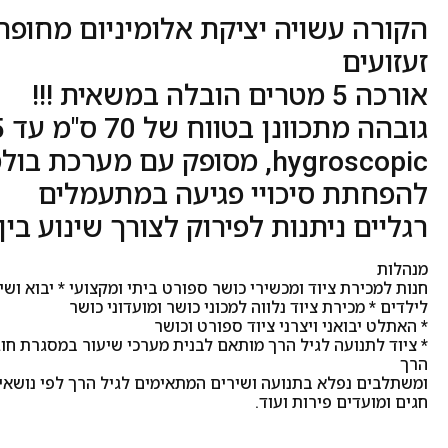
הקורה עשויה יציקת אלומיניום מחופה
זעזועים
אורכה 5 מטרים הובלה במשאית !!!
גובהה מתכוונן בטווח של 70 ס"מ עד 125ס"מ
hygroscopic, מסופק עם מערכת בולמי זעזועים
להפחתת סיכויי פגיעה במתעמלים
רגליים ניתנות לפירוק לצורך שינוע בי
מנהלות
חנות למכירת ציוד ומכשירי כושר ספורט ביתי ומקצועי * יבוא ושי
לילדים * מכירת ציוד נלווה למכוני כושר ומועדוני כושר
* האתלט יבואני ויצרני ציוד ספורט וכושר
* ציוד לתנועה לגיל הרך מותאם לבנית מערכי שיעור במסגרת חוג
הרך
ומשתלבים נפלא בתנועה ושירים המתאימים לגיל הרך לפי נושאים 
חגים ומועדים פירות ועוד.