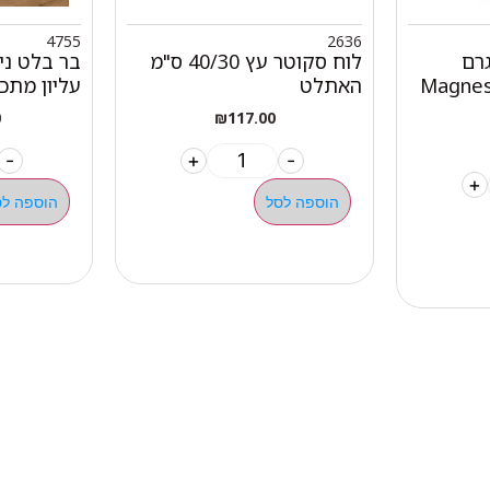
4755
2636
ה מגנזיום 56 גרם
לוח סקוטר עץ 40/30 ס"מ
בר בלט ני
Magnes
האתלט
עליון מתכת 3 
0
₪
117.00
-
+
-
+
הוספה לסל
הוספה לס
מהיר
קטגוריות
אתלט
מים שחיה שעשוע
צרים
מכשירי כושר קפיצים ד